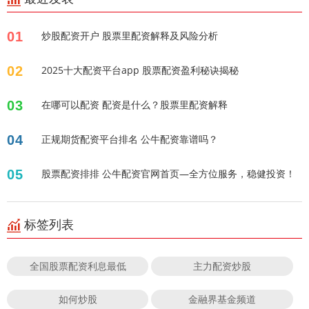
01
炒股配资开户 股票里配资解释及风险分析
02
2025十大配资平台app 股票配资盈利秘诀揭秘
03
在哪可以配资 配资是什么？股票里配资解释
04
正规期货配资平台排名 公牛配资靠谱吗？
05
股票配资排排 公牛配资官网首页—全方位服务，稳健投资！
标签列表
全国股票配资利息最低
主力配资炒股
如何炒股
金融界基金频道