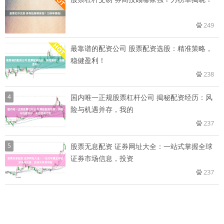
249
最靠谱的配资公司 股票配资选股：精准策略，
稳健盈利！
238
4
国内唯一正规股票杠杆公司 揭秘配资经历：风
险与机遇并存，我的
237
5
股票无息配资 证券网址大全：一站式掌握全球
证券市场信息，投资
237