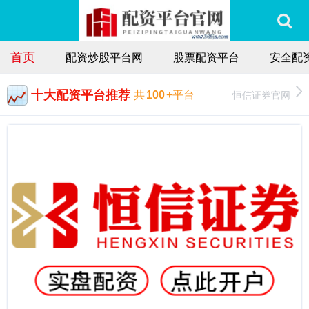
首页
配资炒股平台网
股票配资平台
安全配
十大配资平台推荐
恒信证券官网
共
100
+平台