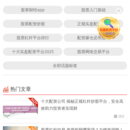
股掌财经app
股票入门基础
股票配资炒股
正规实盘配资平台
股票杠杆平台排行
配资爆仓还用还吗
十大实盘配资平台2025
股票网络交易平台
全部话题标签
热门文章
十大配资公司 揭秘正规杠杆炒股平台，安全高
效助力投资者实现财
262
股票杠杆交易 券商投顾哪家强？力榜单揭晓！