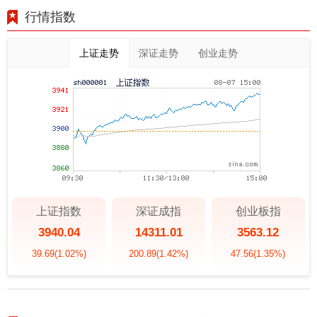
行情指数
上证走势
深证走势
创业走势
上证指数
深证成指
创业板指
3940.04
14311.01
3563.12
39.69
(1.02%)
200.89
(1.42%)
47.56
(1.35%)