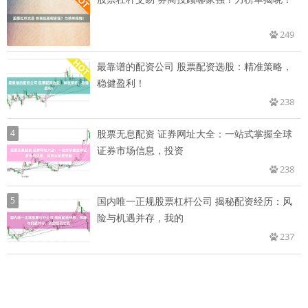
249
最靠谱的配资公司 股票配资选股：精准策略，
稳健盈利！
238
4
股票无息配资 证券网址大全：一站式掌握全球
证券市场信息，投资
238
5
国内唯一正规股票杠杆公司 揭秘配资经历：风
险与机遇并存，我的
237