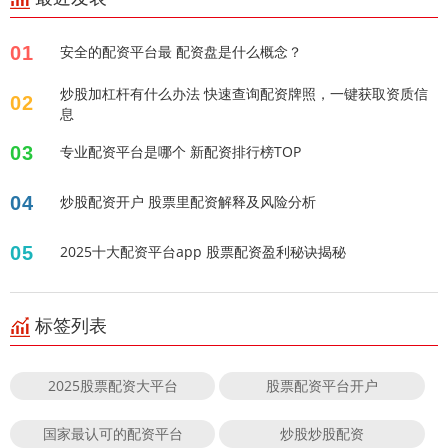
01
安全的配资平台最 配资盘是什么概念？
炒股加杠杆有什么办法 快速查询配资牌照，一键获取资质信
02
息
03
专业配资平台是哪个 新配资排行榜TOP
04
炒股配资开户 股票里配资解释及风险分析
05
2025十大配资平台app 股票配资盈利秘诀揭秘
标签列表
2025股票配资大平台
股票配资平台开户
国家最认可的配资平台
炒股炒股配资