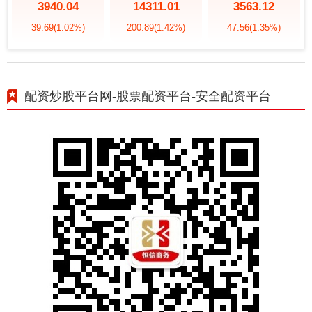
3940.04
14311.01
3563.12
39.69
(1.02%)
200.89
(1.42%)
47.56
(1.35%)
配资炒股平台网-股票配资平台-安全配资平台