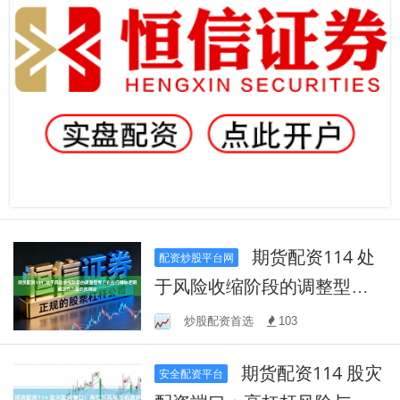
期货配资114 处
配资炒股平台网
于风险收缩阶段的调整型账
户在在行情缺乏明确主导力
炒股配资首选
103
量的时期这
期货配资114 股灾
安全配资平台