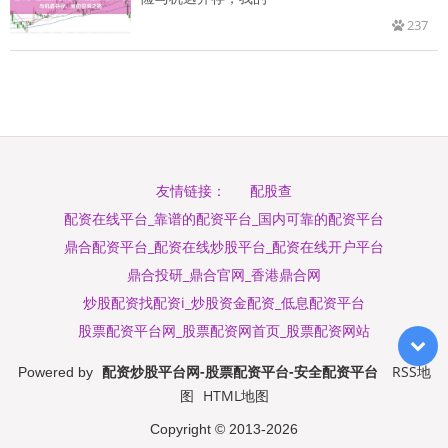
237
配股查
友情链接：
配资在线平台_靠谱的配资平台_国内可靠的配资平台
鼎合配资平台_配资在线炒股平台_配资在线开户平台
鼎合投研_鼎合官网_香港鼎合网
炒股配资找配资i_炒股资金配资_低息配资平台
股票配资平台网_股票配资网首页_股票配资网站
配资炒股平台网-股票配资平台-安全配资平台
RSS地
Powered by
图
HTML地图
Copyright
© 2013-2026