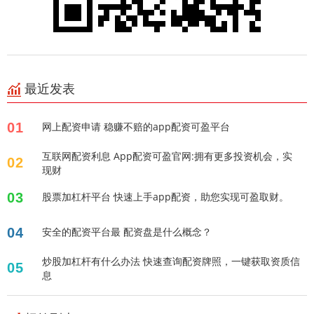
最近发表
01
网上配资申请 稳赚不赔的app配资可盈平台
互联网配资利息 App配资可盈官网:拥有更多投资机会，实
02
现财
03
股票加杠杆平台 快速上手app配资，助您实现可盈取财。
04
安全的配资平台最 配资盘是什么概念？
炒股加杠杆有什么办法 快速查询配资牌照，一键获取资质信
05
息