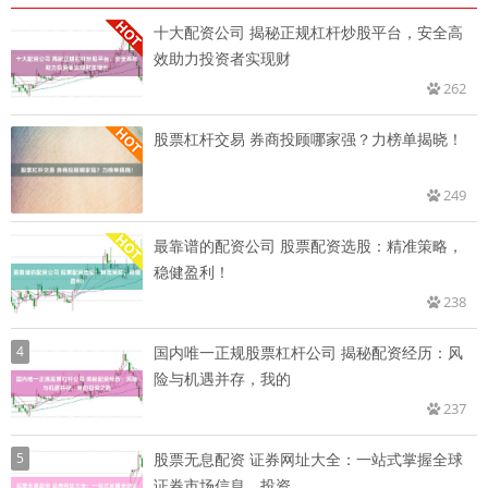
十大配资公司 揭秘正规杠杆炒股平台，安全高
效助力投资者实现财
262
股票杠杆交易 券商投顾哪家强？力榜单揭晓！
249
最靠谱的配资公司 股票配资选股：精准策略，
稳健盈利！
238
4
国内唯一正规股票杠杆公司 揭秘配资经历：风
险与机遇并存，我的
237
5
股票无息配资 证券网址大全：一站式掌握全球
证券市场信息，投资