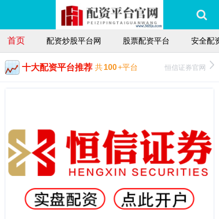
首页
配资炒股平台网
股票配资平台
安全配
十大配资平台推荐
恒信证券官网
共
100
+平台