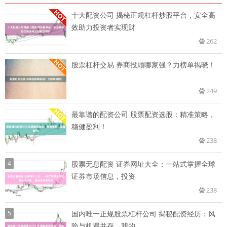
十大配资公司 揭秘正规杠杆炒股平台，安全高
效助力投资者实现财
262
股票杠杆交易 券商投顾哪家强？力榜单揭晓！
249
最靠谱的配资公司 股票配资选股：精准策略，
稳健盈利！
238
4
股票无息配资 证券网址大全：一站式掌握全球
证券市场信息，投资
238
5
国内唯一正规股票杠杆公司 揭秘配资经历：风
险与机遇并存，我的