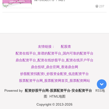
237
配股查
友情链接：
配资在线平台_靠谱的配资平台_国内可靠的配资平台
鼎合配资平台_配资在线炒股平台_配资在线开户平台
鼎合投研_鼎合官网_香港鼎合网
炒股配资找配资i_炒股资金配资_低息配资平台
股票配资平台网_股票配资网首页_股票配资网站
配资炒股平台网-股票配资平台-安全配资平台
RSS地
Powered by
图
HTML地图
Copyright
© 2013-2026