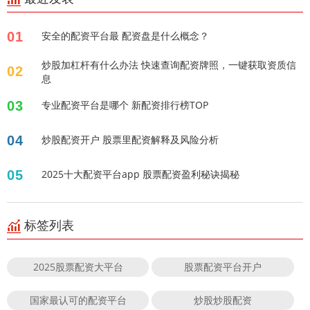
01
安全的配资平台最 配资盘是什么概念？
炒股加杠杆有什么办法 快速查询配资牌照，一键获取资质信
02
息
03
专业配资平台是哪个 新配资排行榜TOP
04
炒股配资开户 股票里配资解释及风险分析
05
2025十大配资平台app 股票配资盈利秘诀揭秘
标签列表
2025股票配资大平台
股票配资平台开户
国家最认可的配资平台
炒股炒股配资