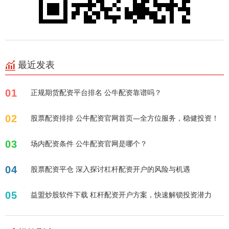
最近发表
01
正规期货配资平台排名 公牛配资靠谱吗？
02
股票配资排排 公牛配资官网首页—全方位服务，稳健投资！
03
场内配资条件 公牛配资官网是哪个？
04
股票配资平仓 深入探讨杠杆配资开户的风险与机遇
05
益盟炒股软件下载 杠杆配资开户方案，快速解锁投资潜力