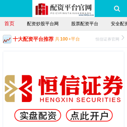
首页
配资炒股平台网
股票配资平台
安全配
十大配资平台推荐
恒信证券官网
共
100
+平台