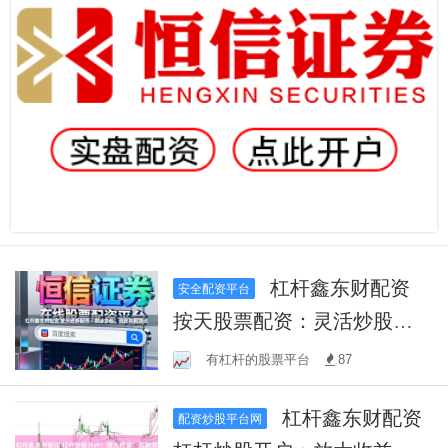
杠杆鑫东财配资
安全配资平台
按天股票配资：灵活炒股，
资金即用即还
有杠杆的股票平台
87
杠杆鑫东财配资
配资炒股平台网