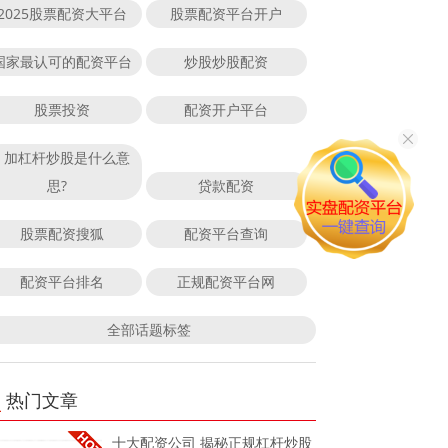
2025股票配资大平台
股票配资平台开户
国家最认可的配资平台
炒股炒股配资
股票投资
配资开户平台
加杠杆炒股是什么意
思?
贷款配资
股票配资搜狐
配资平台查询
配资平台排名
正规配资平台网
全部话题标签
热门文章
十大配资公司 揭秘正规杠杆炒股