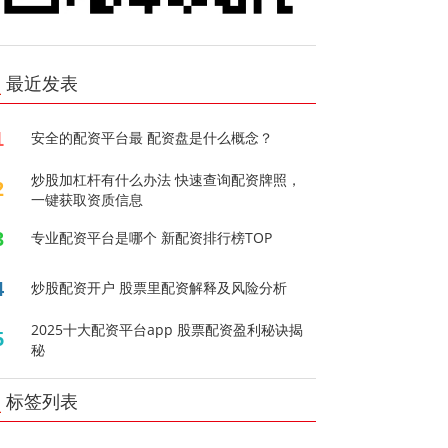
最近发表
1
安全的配资平台最 配资盘是什么概念？
炒股加杠杆有什么办法 快速查询配资牌照，
2
一键获取资质信息
3
专业配资平台是哪个 新配资排行榜TOP
4
炒股配资开户 股票里配资解释及风险分析
2025十大配资平台app 股票配资盈利秘诀揭
5
秘
标签列表