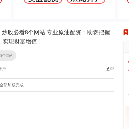
炒股必看8个网站 专业原油配资：助您把握
，实现财富增值！
8个网站
开户
92
全部加载完成