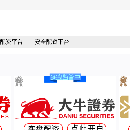
配资平台
安全配资平台