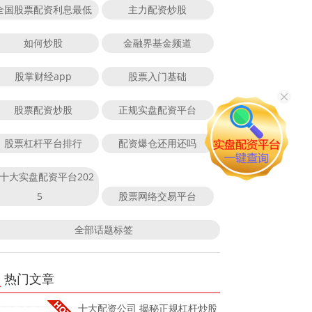
全国股票配资利息最低
主力配资炒股
如何炒股
金融界基金频道
股掌财经app
股票入门基础
股票配资炒股
正规实盘配资平台
股票杠杆平台排行
配资爆仓还用还吗
十大实盘配资平台202
5
股票网络交易平台
全部话题标签
热门文章
十大配资公司 揭秘正规杠杆炒股