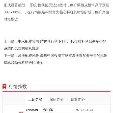
形成显著挑战， 系统 性风险无法分散时，账户回撤规模常高于预期
30%- 60%。，在行情以结构博弈为核心特征的时期阶段，账户净值
对短期波
中承配资官网 结构性行情下1万元10倍杠杆利息是多少的
上一篇：
系统性风险防范从规则
炒股配资风险 聚焦中国投资市场实盘股票配资平台的风险
下一篇：
指标联动分析结合区域样
行情指数
上证走势
深证走势
创业走势