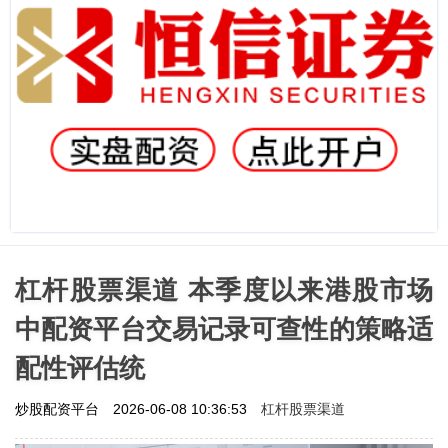
杠杆股票渠道 本季度以来港股市场
中配资平台交易记录可查性的策略适
配性评估统
杠杆股票渠道
炒股配资平台
2026-06-08 10:36:53