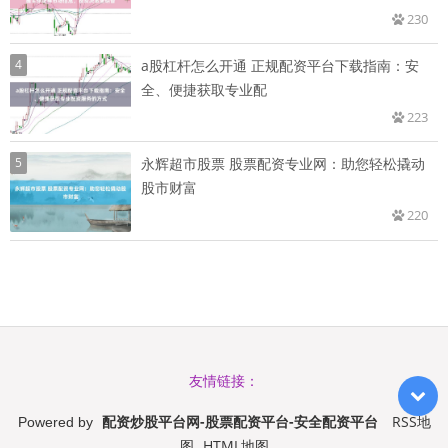
230
4
a股杠杆怎么开通 正规配资平台下载指南：安
全、便捷获取专业配
223
5
永辉超市股票 股票配资专业网：助您轻松撬动
股市财富
220
友情链接：
配资炒股平台网-股票配资平台-安全配资平台
RSS地
Powered by
图
HTML地图