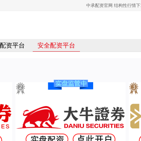
中承配资官网 结构性行情下
配资平台
安全配资平台