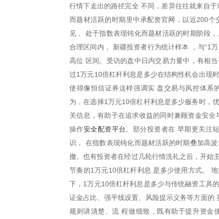
行情下走出的路径完全 不同，差异往往就来自于
而题材活跃的时期里中承配资官网，以近200个
见， 处于指数表现钝化而题材活跃的时期阶段，
合理区间内， 新疆投资者行为统计样本 ，与“1
高位 区间。受访的盘中日内交易力量中，有相当
过1万元10倍杠杆利息是多少在结构性机会出现
使得像恒信证券这样强调实 盘交易与风控体系
为，在选择1万元10倍杠杆利息是多少服务时，
关信息，有助于在追求收益的同时兼顾资金安全与
安全配资平台
操作
。部分投资者在 早期更关注
识， 在指数表现钝化而题材活跃的时期叠加高波
撤。也有投资者在经过几轮行情洗礼之后，开始主
节奏的1万元10倍杠杆利息 是多少使用方式。
下，1万元10倍杠杆利息是多少与传统融资工具
证金占比、强平线设置、风险提示义务等方面的 
规则讲清楚、流 程做细致，既有助于提升资金