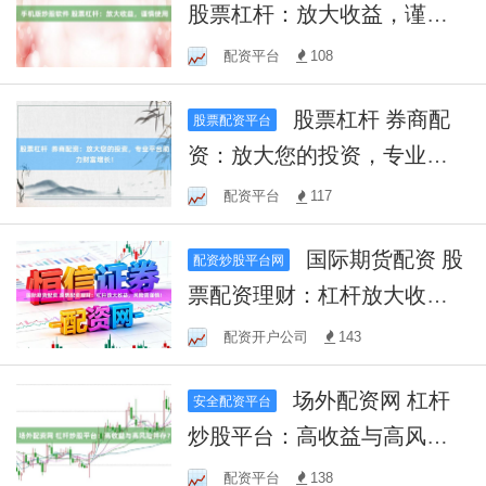
股票杠杆：放大收益，谨慎
使用
配资平台
108
股票杠杆 券商配
股票配资平台
资：放大您的投资，专业平
台助力财富增长！
配资平台
117
国际期货配资 股
配资炒股平台网
票配资理财：杠杆放大收
益，风险需谨慎！
配资开户公司
143
场外配资网 杠杆
安全配资平台
炒股平台：高收益与高风险
并存？
配资平台
138