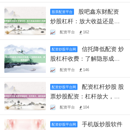
股吧鑫东财配资
股票配资平台
炒股杠杆：放大收益还是放
大风险？
配资平台
162
信托降低配资 炒
配资炒股平台网
股杠杆收费：了解隐形成
本，避免资金陷阱
配资平台
146
配资杠杆炒股 股
配资炒股平台网
票炒股配资：杠杆放大，盈
利加速！
配资平台
104
手机版炒股软件
配资炒股平台网