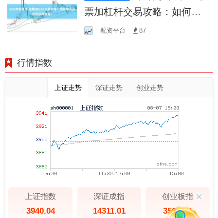
票加杠杆交易攻略：如何购
买并放大投资收益？
配资平台
87
行情指数
上证走势
深证走势
创业走势
上证指数
深证成指
创业板指
3940.04
14311.01
3563.12