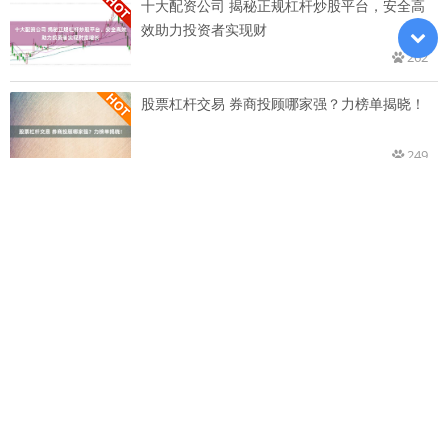
十大配资公司 揭秘正规杠杆炒股平台，安全高
效助力投资者实现财
262
股票杠杆交易 券商投顾哪家强？力榜单揭晓！
249
最靠谱的配资公司 股票配资选股：精准策略，
稳健盈利！
238
4
国内唯一正规股票杠杆公司 揭秘配资经历：风
险与机遇并存，我的
237
5
股票无息配资 证券网址大全：一站式掌握全球
证券市场信息，投资