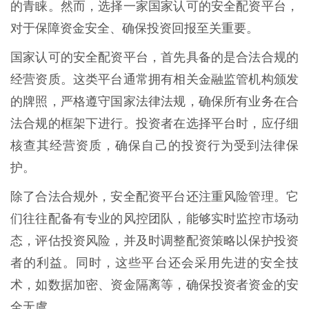
的青睐。然而，选择一家国家认可的安全配资平台，
对于保障资金安全、确保投资回报至关重要。
国家认可的安全配资平台，首先具备的是合法合规的
经营资质。这类平台通常拥有相关金融监管机构颁发
的牌照，严格遵守国家法律法规，确保所有业务在合
法合规的框架下进行。投资者在选择平台时，应仔细
核查其经营资质，确保自己的投资行为受到法律保
护。
除了合法合规外，安全配资平台还注重风险管理。它
们往往配备有专业的风控团队，能够实时监控市场动
态，评估投资风险，并及时调整配资策略以保护投资
者的利益。同时，这些平台还会采用先进的安全技
术，如数据加密、资金隔离等，确保投资者资金的安
全无虞。