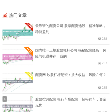
热门文章
最靠谱的配资公司 股票配资选股：精准策略，
稳健盈利！
238
国内唯一正规股票杠杆公司 揭秘配资经历：风
险与机遇并存，我的
237
配资网 炒股杠杆配资：放大收益，风险几何？
235
4
股票按月配资 银行车贷配资：轻松购车，资金
无忧！
230