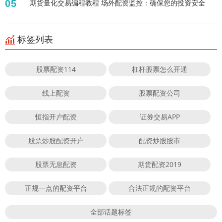
05
期货量化交易编程教程 场外配资监控：确保您的投资安全
标签列表
股票配资114
杠杆股票怎么开通
线上配资
股票配资公司
恒指开户配资
证券交易APP
股票炒股配资开户
配资炒股股市
股票无息配资
期货配资2019
正规一点的配资平台
合法正规的配资平台
全部话题标签