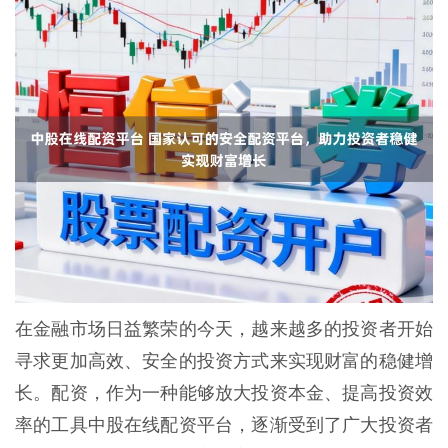
在金融市场日益繁荣的今天，越来越多的投资者开始
寻求更加高效、安全的投资方式来实现财富的稳健增
长。配资，作为一种能够放大投资本金、提高投资效
率的工具中股在线配资平台，逐渐受到了广大投资者