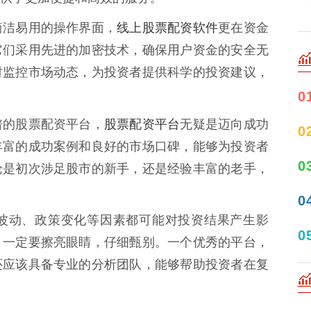
线上股票配资软件
简洁易用的操作界面，
更在资金
它们采用先进的加密技术，确保用户资金的安全无
时监控市场动态，为投资者提供科学的投资建议，
0
股票配资平台
谱的股票配资平台，
无疑是迈向成功
0
丰富的成功案例和良好的市场口碑，能够为投资者
0
论是初次涉足股市的新手，还是经验丰富的老手，
0
波动、政策变化等因素都可能对投资结果产生影
0
，一定要擦亮眼睛，仔细甄别。一个优秀的平台，
还应该具备专业的分析团队，能够帮助投资者在复