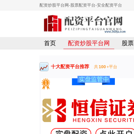
配资炒股平台网-股票配资平台-安全配资平台
首页
配资炒股平台网
股票
十大配资平台推荐
共
100
+平台