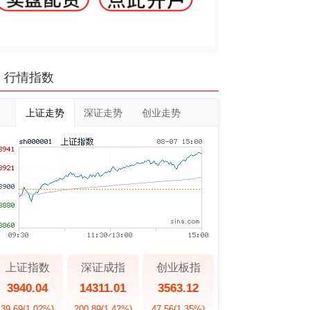
行情指数
上证走势
深证走势
创业走势
上证指数
深证成指
创业板指
3940.04
14311.01
3563.12
39.69
(1.02%)
200.89
(1.42%)
47.56
(1.35%)