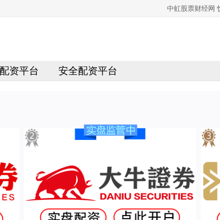
中虹股票财经网
配资平台
安全配资平台