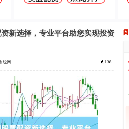
配资新选择，专业平台助您实现投资
财经网
138