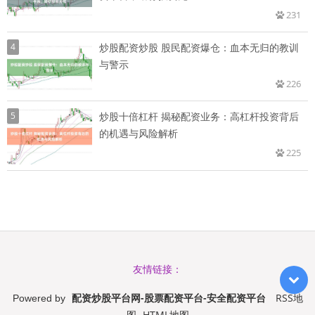
231
4
炒股配资炒股 股民配资爆仓：血本无归的教训
与警示
226
5
炒股十倍杠杆 揭秘配资业务：高杠杆投资背后
的机遇与风险解析
225
友情链接：
配资炒股平台网-股票配资平台-安全配资平台
RSS地
Powered by
图
HTML地图