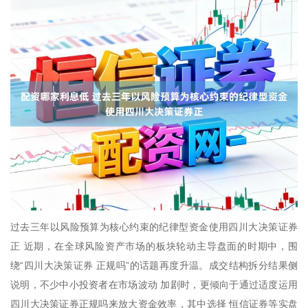
过去三年以风险预算为核心约束的纪律型资金使用四川大决策证券
正 近期，在全球风险资产市场的板块轮动主导盘面的时期中，围
绕“四川大决策证券 正规吗”的话题再度升温。成交结构拆分结果侧
说明，不少中小投资者在市场波动 加剧时，更倾向于通过适度运用
四川大决策证券正规吗来放大资金效率，其中选择 恒信证券等实盘