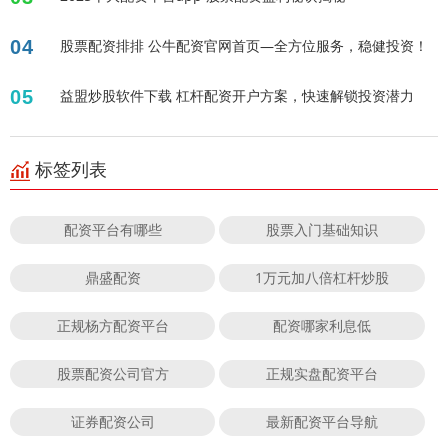
04
股票配资排排 公牛配资官网首页—全方位服务，稳健投资！
05
益盟炒股软件下载 杠杆配资开户方案，快速解锁投资潜力
标签列表
配资平台有哪些
股票入门基础知识
鼎盛配资
1万元加八倍杠杆炒股
正规杨方配资平台
配资哪家利息低
股票配资公司官方
正规实盘配资平台
证券配资公司
最新配资平台导航