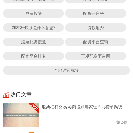
股票投资
配资开户平台
加杠杆炒股是什么意思?
贷款配资
股票配资搜狐
配资平台查询
配资平台排名
正规配资平台网
全部话题标签
热门文章
股票杠杆交易 券商投顾哪家强？力榜单揭晓！
249