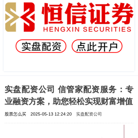
实盘配资公司 信管家配资服务：专
业融资方案，助您轻松实现财富增值
实盘配资公司
股票怎么买
2025-05-13 12:24:20