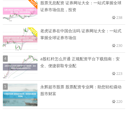
股票无息配资 证券网址大全：一站式掌握全球
证券市场信息，投资
238
老虎证券在中国合法吗 证券网址大全：一站式
掌握全球证券市场信
230
4
a股杠杆怎么开通 正规配资平台下载指南：安
全、便捷获取专业配
223
5
永辉超市股票 股票配资专业网：助您轻松撬动
股市财富
220