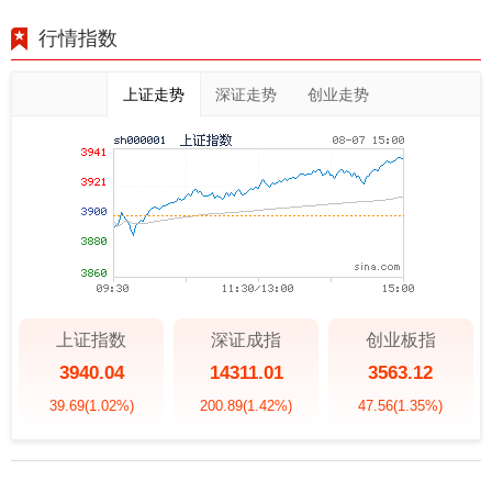
行情指数
上证走势
深证走势
创业走势
上证指数
深证成指
创业板指
3940.04
14311.01
3563.12
39.69
(1.02%)
200.89
(1.42%)
47.56
(1.35%)