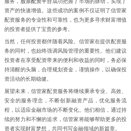
股票配资平台
服务，
成功把握了市场的脉动，实现了
资产的快速增值。这些成功的案例不仅证明了信管家
配资服务的专业性和可靠性，也为更多寻求财富增值
的投资者提供了宝贵的参考。
当然，任何投资都伴随着风险。信管家在提供配资服
务的同时，也始终强调风险管理的重要性。他们建议
投资者在享受配资带来的便利和收益的同时，务必保
持清醒的头脑，合理规划资金，谨慎操作，以确保投
资活动的长期稳健。
展望未来，信管家配资服务将继续秉承专业、高效、
安全的服务理念，不断创新融资产品，优化服务流
程，以适应金融市场的不断变化。他们相信，通过持
续的努力和不懈的追求，信管家将能够帮助更多的投
资者实现财富梦想，共同书写金融领域的新篇章。